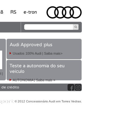
8
RS
e-tron
Audi Approved :plus
Usados 100% Audi | Saiba mais>
Teste a autonomia do seu
veículo
 |
AUTONOMIA | Saiba mais »
 de crédito
© 2012 Concessionário Audi em Torres Vedras.