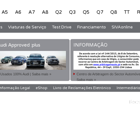
A5
A6
A7
A8
Q2
Q3
Q5
Q7
Q8
TT
R
s
Viaturas de Serviço
Test Drive
Financiamento
SIVAonline
udi Approved :plus
INFORMAÇÃO
Usados 100% Audi | Saiba mais »
Centro de Arbitragem do Sector Automóvel
Saiba mais »
Informação Legal
eShop
Livro de Reclamações Eletrónico
Intermediário