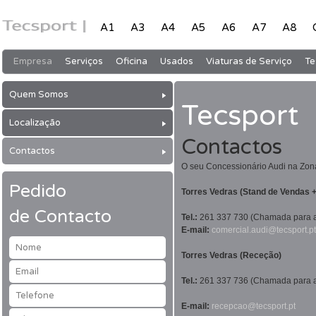
A1
A3
A4
A5
A6
A7
A8
Empresa
Serviços
Oficina
Usados
Viaturas de Serviço
Te
Secções
Quem Somos
Tecsport
Localização
Contactos
Contactos
O seu Concessionário Audi na Zon
Pedido
Torres Vedras (Stand de Vendas +
de Contacto
Tel.:
261 337 730
(Chamada para a 
E-mail:
comercial.audi@tecsport.pt
Nome
Torres Vedras (Receção)
Email
Tel.:
261 337 736
(Chamada para a 
Telefone
E-mail:
recepcao@tecsport.pt