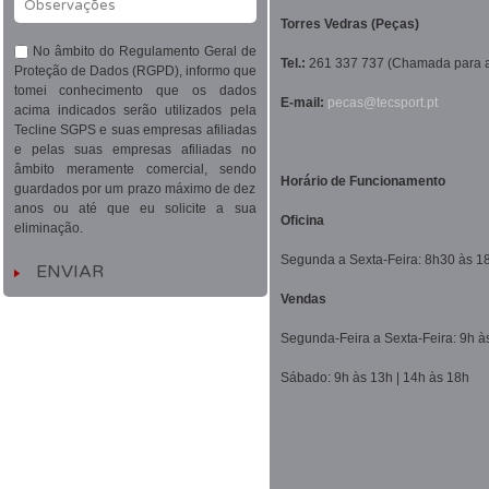
Observações
Torres Vedras (Peças)
No âmbito do Regulamento Geral de
Tel.:
261 337 737
(Chamada para a 
Proteção de Dados (RGPD), informo que
tomei conhecimento que os dados
E-mail:
pecas@tecsport.pt
acima indicados serão utilizados pela
Tecline SGPS e suas empresas afiliadas
e pelas suas empresas afiliadas no
âmbito meramente comercial, sendo
Horário de Funcionamento
guardados por um prazo máximo de dez
anos ou até que eu solicite a sua
Oficina
eliminação.
Segunda a Sexta-Feira: 8h30 às 1
Vendas
Segunda-Feira a Sexta-Feira: 9h à
Sábado: 9h às 13h | 14h às 18h