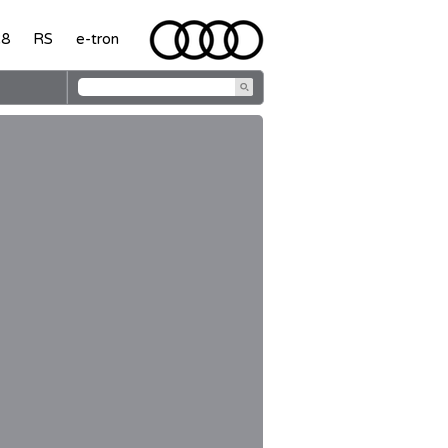
8
RS
e-tron