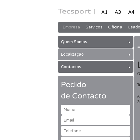
A1
A3
A4
Empresa
Serviços
Oficina
Usado
Secções
Quem Somos
Localização
Contactos
O
Pedido
T
de Contacto
A
2
Nome
Email
Telefone