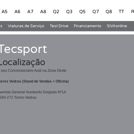
A5
A6
A7
A8
Q2
Q3
Q5
Q7
Q8
TT
R
s
Viaturas de Serviço
Test Drive
Financiamento
SIVAonline
Tecsport
Localização
 seu Concessionário Audi na Zona Oeste
orres Vedras (Stand de Vendas + Oficina)
venida General Humberto Delgado Nº1A
560-272 Torres Vedras