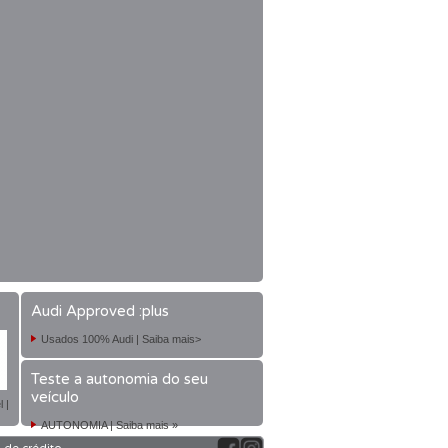
Audi Approved :plus
Usados 100% Audi | Saiba mais>
Teste a autonomia do seu
veículo
 |
AUTONOMIA | Saiba mais »