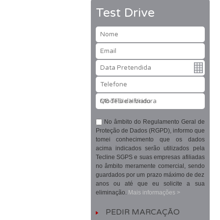
Test Drive
Nome
Email
Data Pretendida
Telefone
Modelo da Viatura
No âmbito do Regulamento Geral de
Proteção de Dados (RGPD), informo que
tomei conhecimento que os dados
acima indicados serão utilizados pela
Tecline SGPS e suas empresas afiliadas
no âmbito meramente comercial, sendo
guardados por um prazo máximo de dez
anos ou até que eu solicite a sua
eliminação.
Mais informações >