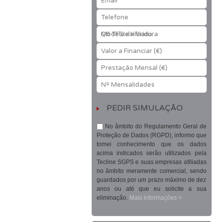
Email
Telefone
Modelo da Viatura
Valor a Financiar (€)
Prestação Mensal (€)
Nº Mensalidades
No âmbito do Regulamento Geral de
Proteção de Dados (RGPD), informo que
tomei conhecimento que os dados
acima indicados serão utilizados pela
Tecline SGPS e suas empresas afiliadas
no âmbito meramente comercial, sendo
guardados por um prazo máximo de dez
anos ou até que eu solicite a sua
eliminação.
Mais informações >