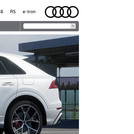
8
RS
e-tron