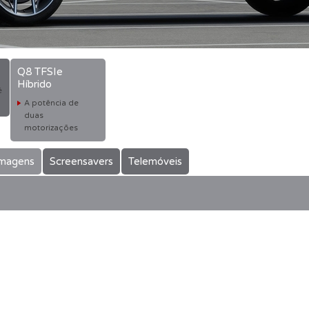
Q8 TFSIe
Híbrido
é
A potência de
duas
motorizações
magens
Screensavers
Telemóveis