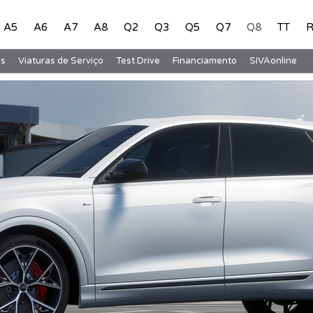
A5
A6
A7
A8
Q2
Q3
Q5
Q7
Q8
TT
R
s
Viaturas de Serviço
Test Drive
Financiamento
SIVAonline